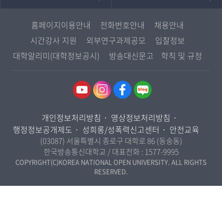
프랑스언어문화학과
중앙도서관
멘토링
부산지역대학
일본학과
원격교육혁신연구원
진로심리상담
홈페이지이용안내
전화번호안내
채용안내
대구경북지역대학
통합인문학연구소
교육정보화본부
시간강사 지원
외부연구과제공모
입찰정보
인천지역대학
사회과학대학
디지털미디어센터
국립대학육성사업
대학알리미(대학정보공시)
방송대신문고
학칙 및 규정
광주전남지역대학
법학과
종합교육연수원
OpenVLab
대전충남지역대학
행정학과
교양교육원
울산지역대학
경제학과
역사기록관
경기지역대학
경영학과
국제협력단
개인정보처리방침
영상정보처리방침
강원지역대학
무역학과
산학협력단
행정정보공개제도
성희롱/성폭력신고센터
안전교육
충북지역대학
미디어영상학과
(03087) 서울특별시 종로구 대학로 86 (동숭동)
인권센터
전북지역대학
한국방송통신대학교 / 대표전화 :
1577-9995
도시콘텐츠·관광학과
경남지역대학
COPYRIGHT(C)KOREA NATIONAL OPEN UNIVERSITY. ALL RIGHTS
사회복지연계전공
RESERVED.
제주지역대학
사회복지학과
자연과학대학