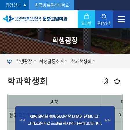
팝업열기
한국방송통신대학교
로그인
통합검색
닫기
학생광장
Search
학생광장
학생활동소개
학과학생회
학과학생회
명칭
대표
현재 페이지를 즐겨찾는 메뉴로
문화교양학과 부산지역대학 학생회
이종
등록하시겠습니까?
메뉴추가