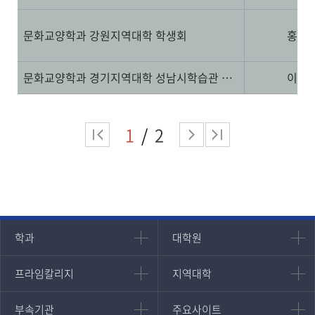
문화교양학과 강원지역대학 학생회
홍영
문화교양학과 경기지역대학 성남시학습관 학생회
이기
1
2
인문과학대학
대학원
학과
대학원
대학원
국어국문학과
프라임칼리지
지역대학
프라임칼리지
지역대학
경영대학원
영어영문학과
학사학위과정
지역대학 포털
중어중문학과
부속기관
주요사이트
부속기관
주요사이트
평생교육과정
서울지역대학